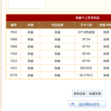
孙扬个人艺术作品
编号
作者
作品名称
尺寸 CM
价格 RM
7932
孙扬
孙扬
10*13档成扇
协商
7868
孙扬
孙扬
34*34
协商
7858
孙扬
孙扬
34*34
协商
7326
孙扬
孙扬
49*49
协商
7312
孙扬
孙扬
49*49
协商
7021
孙扬
孙扬
四尺对开
协商
6779
孙扬
孙扬
50.5*50.5
协商
复制连接
收藏页面
返回网站首页