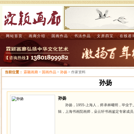
网站首页
画廊介绍
国画作品
书法作品
文房四宝
在线咨
当前位置：
霖颖画廊
>
国画作品
>
孙扬
> 作家资料
孙扬
孙扬
孙扬，1955-上海人，师承林曦明，毕业
辑，上海书画院画师，朵云轩书画鉴定专家成员