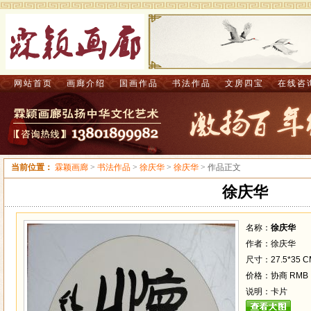
网站首页
画廊介绍
国画作品
书法作品
文房四宝
在线咨
当前位置：
霖颖画廊
>
书法作品
>
徐庆华
>
徐庆华
> 作品正文
徐庆华
名称：
徐庆华
作者：徐庆华
尺寸：27.5*35 C
价格：协商 RMB
说明：卡片