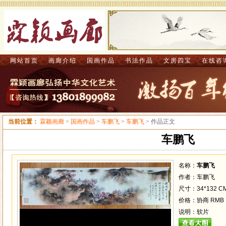
网站首页
画廊介绍
国画作品
书法作品
文房四宝
在线咨
当前位置：
霖颖画廊
>
国画作品
>
车鹏飞
>
车鹏飞
> 作品正文
车鹏飞
名称：
车鹏飞
作者：车鹏飞
尺寸：34*132 C
价格：协商 RMB
说明：软片